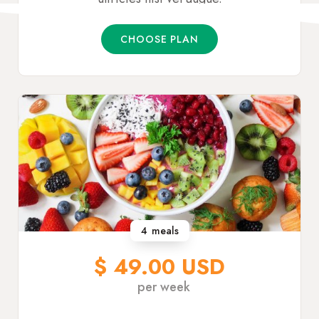
CHOOSE PLAN
4
meals
$ 49.00 USD
per week